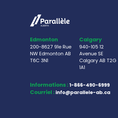
Edmonton
Calgary
200-8627 91e Rue
940-105 12
NW Edmonton AB
Avenue SE
T6C 3N1
Calgary AB T2G
1A1
Informations :
1-866-490-6999
Courriel :
info@parallele-ab.ca