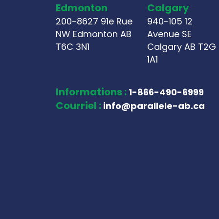
Edmonton
Calgary
200-8627 91e Rue
940-105 12
NW Edmonton AB
Avenue SE
T6C 3N1
Calgary AB T2G
1A1
Informations :
1-866-490-6999
Courriel :
info@parallele-ab.ca