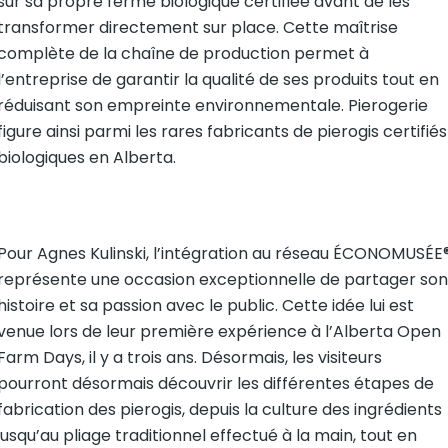
sur sa propre ferme biologique certifiée avant de les
transformer directement sur place. Cette maîtrise
complète de la chaîne de production permet à
l’entreprise de garantir la qualité de ses produits tout en
réduisant son empreinte environnementale. Pierogerie
figure ainsi parmi les rares fabricants de pierogis certifiés
biologiques en Alberta.
Pour Agnes Kulinski, l’intégration au réseau ÉCONOMUSÉE
représente une occasion exceptionnelle de partager son
histoire et sa passion avec le public. Cette idée lui est
venue lors de leur première expérience à l’Alberta Open
Farm Days, il y a trois ans. Désormais, les visiteurs
pourront désormais découvrir les différentes étapes de
fabrication des pierogis, depuis la culture des ingrédients
jusqu’au pliage traditionnel effectué à la main, tout en